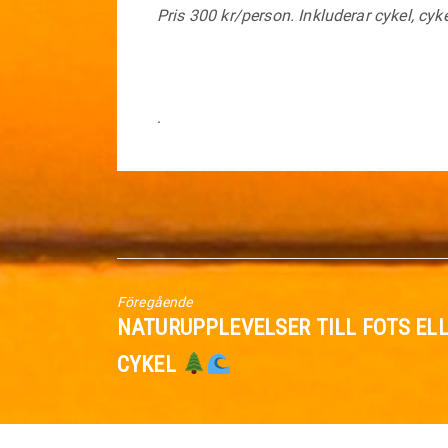
Pris 300 kr/person. Inkluderar cykel, cy
.
Föregående
Föregående
NATURUPPLEVELSER TILL FOTS ELL
inlägg:
CYKEL