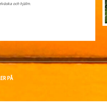
kelväska och hjälm.
ER PÅ