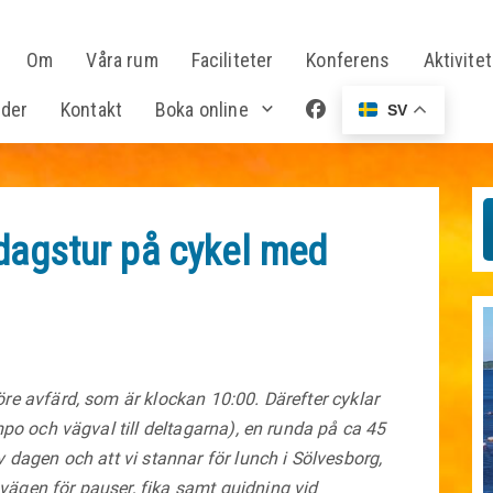
Om
Våra rum
Faciliteter
Konferens
Aktivite
nder
Kontakt
Boka online
SV
ldagstur på cykel med
re avfärd, som är klockan 10:00. Därefter cyklar
mpo och vägval till deltagarna), en runda på ca 45
 dagen och att vi stannar för lunch i Sölvesborg,
ägen för pauser, fika samt guidning vid