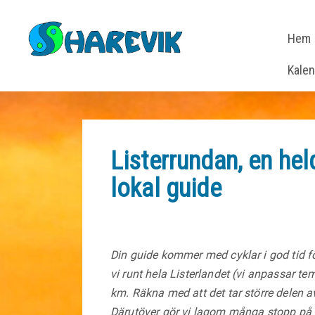
Hem
Kale
Listerrundan, en he
lokal guide
Din guide kommer med cyklar i god tid fö
vi runt hela Listerlandet (vi anpassar te
km. Räkna med att det tar större delen av
Därutöver gör vi lagom många stopp på v