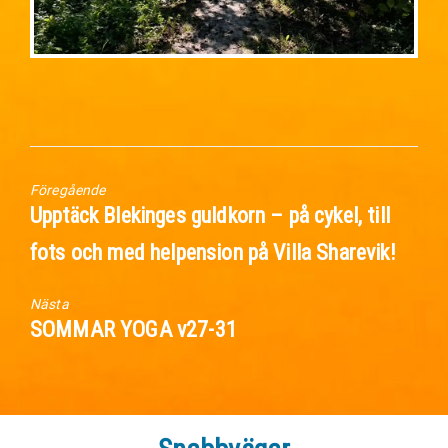
Föregående
Föregående
Upptäck Blekinges guldkorn – på cykel, till
inlägg:
fots och med helpension på Villa Sharevik!
Nästa
Nästa
SOMMAR YOGA v27-31
inlägg: