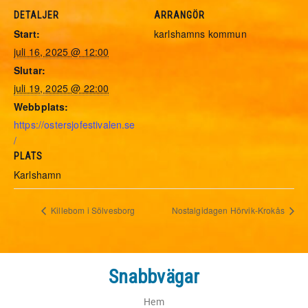
DETALJER
ARRANGÖR
Start:
karlshamns kommun
juli 16, 2025 @ 12:00
Slutar:
juli 19, 2025 @ 22:00
Webbplats:
https://ostersjofestivalen.se
/
PLATS
Karlshamn
Killebom i Sölvesborg
Nostalgidagen Hörvik-Krokås
Snabbvägar
Hem