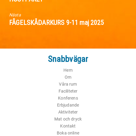
inlägg:
Nästa
Nästa
FÅGELSKÅDARKURS 9-11 maj 2025
inlägg:
Snabbvägar
Hem
Om
Våra rum
Faciliteter
Konferens
Erbjudande
Aktiviteter
Mat och dryck
Kontakt
Boka online