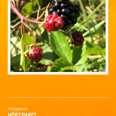
Föregående
Föregående
HÖSTPAKET